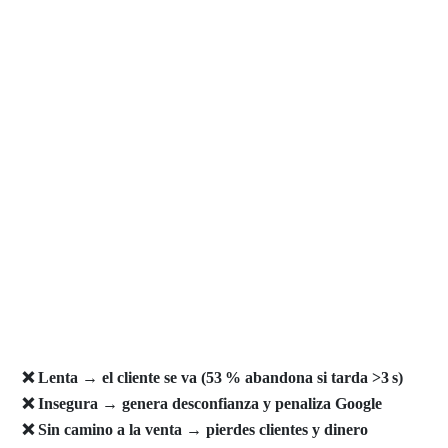
¿Tu web es un
gasto o una
máquina de generar
clientes?
❌ Lenta → el cliente se va (53 % abandona si tarda >3 s)
❌ Insegura → genera desconfianza y penaliza Google
❌ Sin camino a la venta → pierdes clientes y dinero