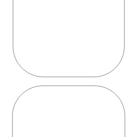
que
nunca
para
Web
siempre