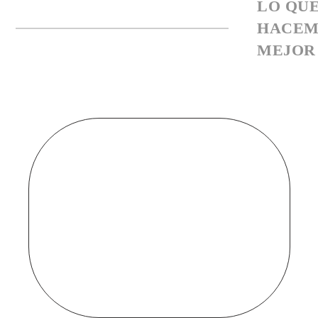
LO QU
HACEM
MEJOR
Soluciones
Apps
siempre
activas