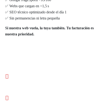
✅ Webs que cargan en <1,5 s
✅ SEO técnico optimizado desde el día 1
✅ Sin permanencias ni letra pequeña
Si nuestra web vuela, la tuya también. Tu facturación es
nuestra prioridad.
Estrategia digital a medida para tu
negocio
Resultados medibles: Sabes
exactamente lo que ganas