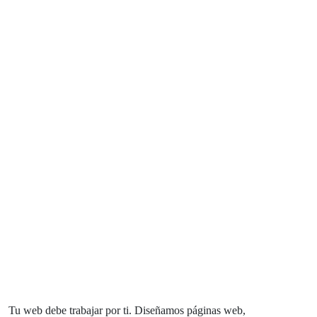
Diseño web, SEO y
tecnología propia
para que tu empresa
consiga más clientes
en Alcoy y toda
España.
Tu web debe trabajar por ti. Diseñamos páginas web,