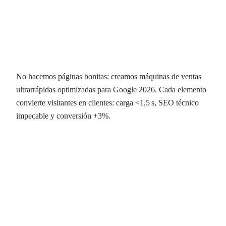
Diseño web en Alcoy que
convierte: webs que venden, no
solo muestran.
No hacemos páginas bonitas: creamos máquinas de ventas
ultrarrápidas optimizadas para Google 2026. Cada elemento
convierte visitantes en clientes: carga <1,5 s, SEO técnico
impecable y conversión +3%.