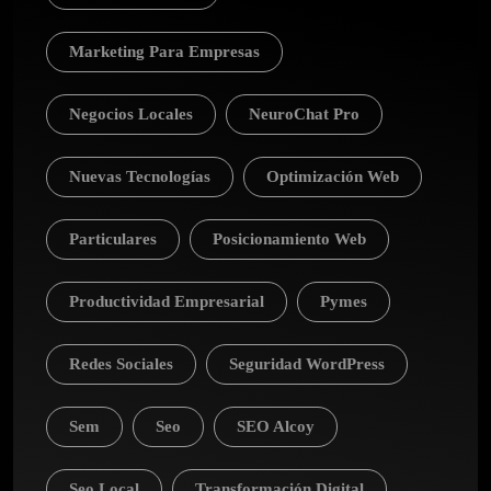
Marketing Para Empresas
Negocios Locales
NeuroChat Pro
Nuevas Tecnologías
Optimización Web
Particulares
Posicionamiento Web
Productividad Empresarial
Pymes
Redes Sociales
Seguridad WordPress
Sem
Seo
SEO Alcoy
Seo Local
Transformación Digital