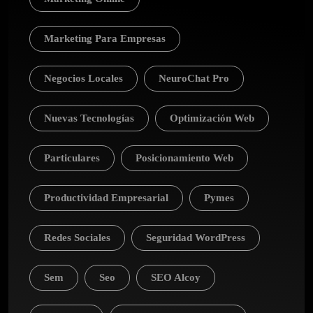
Marketing Para Empresas
Negocios Locales
NeuroChat Pro
Nuevas Tecnologías
Optimización Web
Particulares
Posicionamiento Web
Productividad Empresarial
Pymes
Redes Sociales
Seguridad WordPress
Sem
Seo
SEO Alcoy