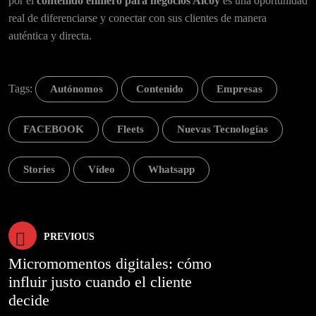
por el
contenido efímero para negocios Alcoy
es una oportunidad
real de diferenciarse y conectar con sus clientes de manera
auténtica y directa.
Tags:
Autónomos
Contenido
Empresas
FACEBOOK
Fleets
Nuevas Tecnologías
Stories
Vídeo
Whatsapp
Navegación
PREVIOUS
Micromomentos digitales: cómo
de
influir justo cuando el cliente
decide