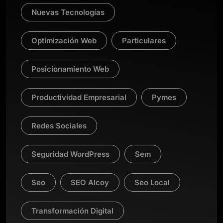
Nuevas Tecnologías
Optimización Web
Particulares
Posicionamiento Web
Productividad Empresarial
Pymes
Redes Sociales
Seguridad WordPress
Sem
Seo
SEO Alcoy
Seo Local
Transformación Digital