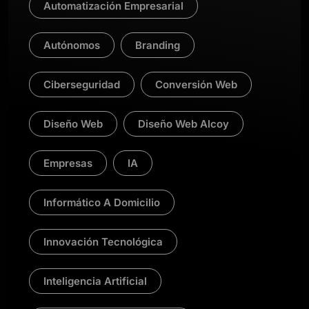
Automatización Empresarial
Autónomos
Branding
Ciberseguridad
Conversión Web
Diseño Web
Diseño Web Alcoy
Empresas
IA
Informático A Domicilio
Innovación Tecnológica
Inteligencia Artificial