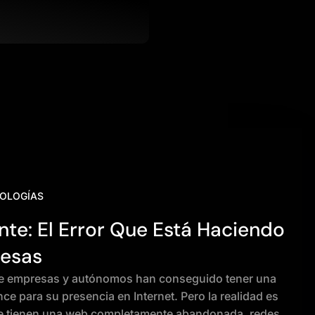
OLOGÍAS
nte: El Error Que Está Haciendo
resas
es de empresas y autónomos han conseguido tener una
e para su presencia en Internet. Pero la realidad es
e tienen una web completamente abandonada, redes