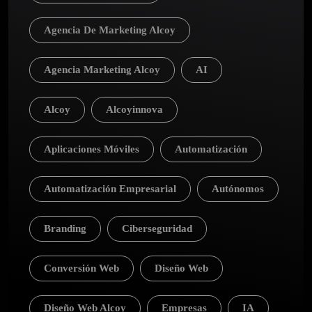
Agencia De Marketing Alcoy
Agencia Marketing Alcoy
AI
Alcoy
Alcoyinnova
Aplicaciones Móviles
Automatización
Automatización Empresarial
Autónomos
Branding
Ciberseguridad
Conversión Web
Diseño Web
Diseño Web Alcoy
Empresas
IA